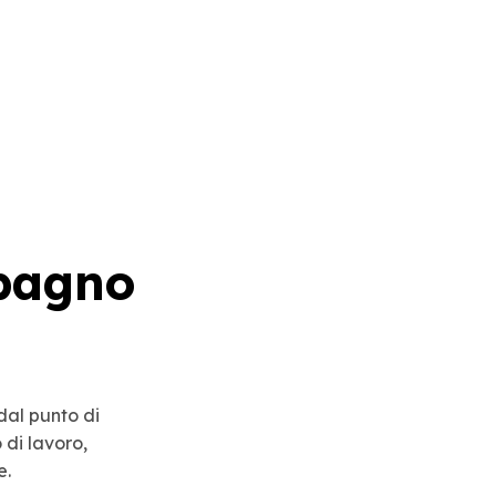
 bagno
 dal punto di
 di lavoro,
e.