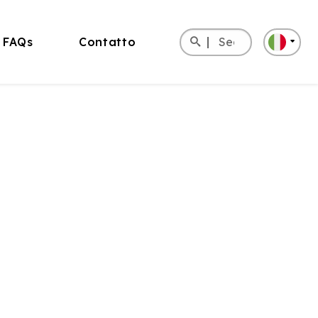
Search
FAQs
Contatto
for:
English
Deutsch
Español