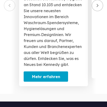
jeder
an Stand 10.103 und entdecken
reibu
Sie unsere neuesten
Paten
Innovationen im Bereich
Schne
Waschraum‑Spendersysteme,
ABS‑G
Hygienelösungen und
Kompa
Premium‑Designlinien. Wir
versc
freuen uns darauf, Partner,
mache
Kunden und Branchenexperten
servi
aus aller Welt begrüßen zu
und f
dürfen. Entdecken Sie, was es
Neues bei Kennedy gibt.
M
Mehr erfahren