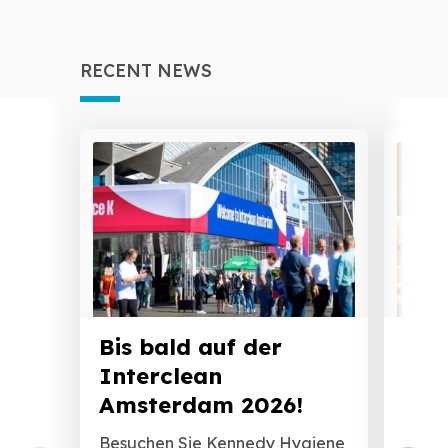
RECENT NEWS
Bis bald auf der
Der
Interclean
Der P
Amsterdam 2026!
Papie
nächs
Besuchen Sie Kennedy Hygiene