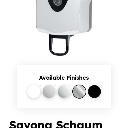
Available Finishes
White
Silver
Satin
Chrome
Obsidian Black
Savona Schaum