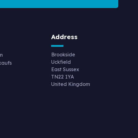
Address
Brookside
n
Uckfield
kaufs
East Sussex
g
TN22 1YA
United Kingdom