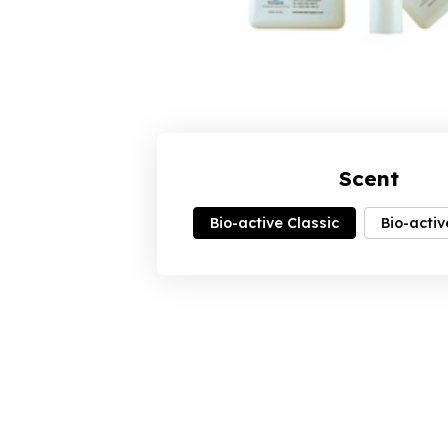
Scent
Bio-active Classic
Bio-acti