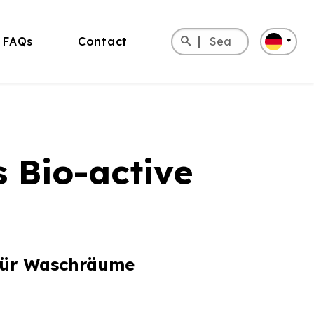
Search
FAQs
Contact
for:
English
Italiano
Español
 Bio-active
 für Waschräume