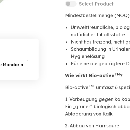
Select Product
Mindestbestellmenge (MOQ): 
Umweltfreundliche, biolo
natürlicher Inhaltsstoffe
Nicht hautreizend, nicht ge
Schaumbildung in Urinalen 
Hygienelösung
Für eine ausgeprägtere D
ve Mandarin
TM
Wie wirkt Bio-active
?
TM
Bio-active
umfasst 6 spezi
1. Vorbeugung gegen kalka
Ein „grüner“ biologisch abba
Ablagerung von Kalk
2. Abbau von Harnsäure