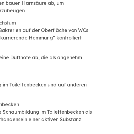
en bauen Harnsäure ab, um
rzubeugen
achstum
Bakterien auf der Oberfläche von WCs
nkurrierende Hemmung“ kontrolliert
t eine Duftnote ab, die als angenehm
g im Toilettenbecken und auf anderen
enbecken
ie Schaumbildung im Toilettenbecken als
rhandensein einer aktiven Substanz