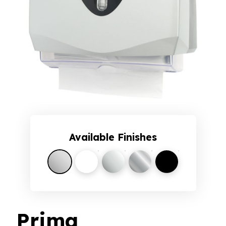
Available Finishes
Silver
White
Satin
Chrome
Obsidian Black
Prima